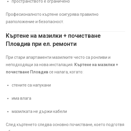
пространството е ограничено
Професионалното къртене осигурява правилно
разположение и безопасност.
Kъртене на мазилки + почистване
Пловдив при ел. ремонти
При стари апартаменти мазилките често са ронливи и
неподходящи за нова инсталация.
Kъртене на мазилки +
почистване Пловдив
се налага, когато:
стените са напукани
има влага
мазилката не държи кабели
След къртенето следва основно почистване, което подготвя