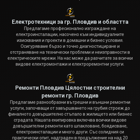
Електротехници за гр. Пловдив и областта
Предлагаме професионално изграждане на
електроинсталации, насочено към индивидуалните
изисквания и проекти в домашни и бизнес условия.
Осигуряваме бързо и точно диагностициране и
отстраняване на технически проблеми и неизправности в
електрическите мрежи. На нас може да разчитате за всички
видове електромонтажи и електроремонтни услуги.
Ремонти Пловдив Цялостни строителни
ремонти гр. Пловдив
Предлагаме разнообразни вътрешни и външни ремонтни
услуги, започващи от завършването на грубия строеж до
финалното довършително стъпало в жилището или бизнес
сградата. Нашата екипировка включва всички видове
довършителни ремонти като шпакловане, боядисване,
електроинсталации и много други. Със солидния си
практически опит, надграден в продължение на над 20