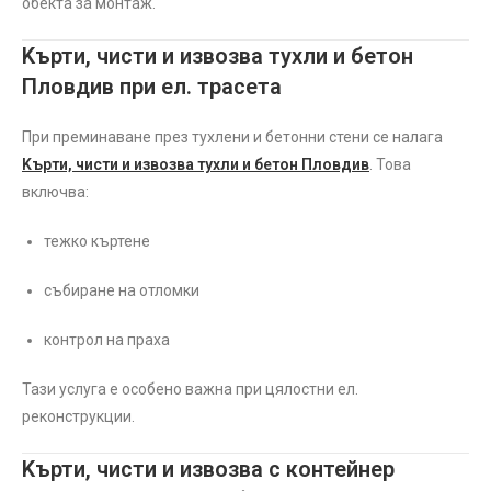
обекта за монтаж.
Kърти, чисти и извозва тухли и бетон
Пловдив при ел. трасета
При преминаване през тухлени и бетонни стени се налага
Kърти, чисти и извозва тухли и бетон Пловдив
. Това
включва:
тежко къртене
събиране на отломки
контрол на праха
Тази услуга е особено важна при цялостни ел.
реконструкции.
Kърти, чисти и извозва с контейнер