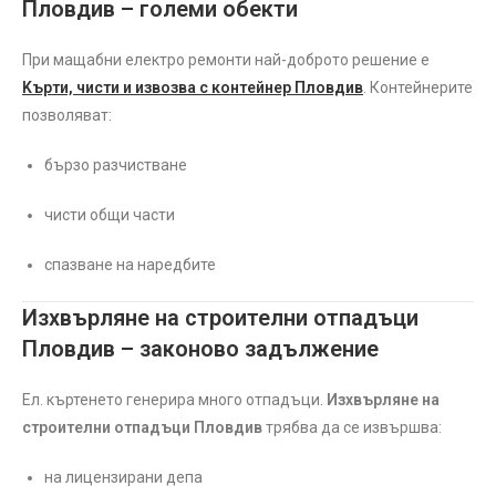
Пловдив – големи обекти
При мащабни електро ремонти най-доброто решение е
Kърти, чисти и извозва с контейнер Пловдив
. Контейнерите
позволяват:
бързо разчистване
чисти общи части
спазване на наредбите
Изхвърляне на строителни отпадъци
Пловдив – законово задължение
Ел. къртенето генерира много отпадъци.
Изхвърляне на
строителни отпадъци Пловдив
трябва да се извършва:
на лицензирани депа