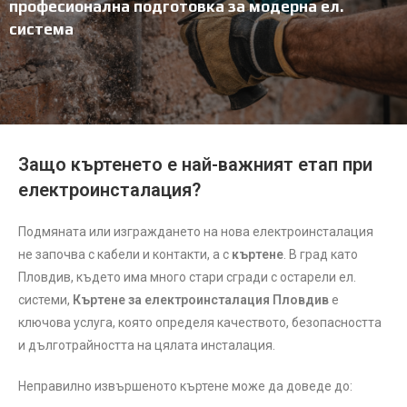
професионална подготовка за модерна ел.
система
Защо къртенето е най-важният етап при
електроинсталация?
Подмяната или изграждането на нова електроинсталация
не започва с кабели и контакти, а с
къртене
. В град като
Пловдив, където има много стари сгради с остарели ел.
системи,
Къртене за електроинсталация Пловдив
е
ключова услуга, която определя качеството, безопасността
и дълготрайността на цялата инсталация.
Неправилно извършеното къртене може да доведе до: