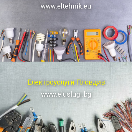
www.eltehnik.eu
Електроуслуги Пловдив
www.eluslugi.bg