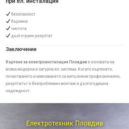
при ел. инсталация
безопасност
бързина
чистота
дълготраен резултат
Заключение
Къртене за електроинсталация Пловдив
е основата на
всяка модерна и сигурна ел. система. Когато къртенето,
почистването и извозването са изпълнени професионално,
резултатът е безпроблемен монтаж и дългогодишна
надеждност.
Електротехник Пловдив