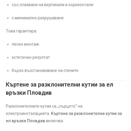
със спазване на вертикали и хоризонтали
с минимално разрушаване
Това гарантира:
лесен монтаж
естетичен резултат
бързо възстановяване на стените
Къртене за разклонителни кутии за ел
връзки Пловдив
Разклонителните кутии са „сърцето“ на
електроинсталацията.
Къртене за разклонителни кутии за
ел връзки Пловдив
включва: