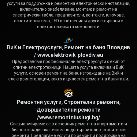
услуги за поддръжка и ремонт на електрически инсталации,
включително окабеляване, монтаж и ремонт на
електрически табла, предпазители, контакти, ключове,
осветителни тела, LED осветление и други свързани с
електротехниката компоненти.
ВиК и Електроуслуги, Ремонт на баня Пловдив
/ www.elektrovik-plovdiv.eu
Предоставяме професионални електроуслуги с екип от
опитни електротехници. Нашата услуга включва и ВиК
услуги, основен ремонт на баня, изграждане на ВиК и
електроинсталации, както и цялостен ремонт на банята ви.
Ремонтни услуги, Строителни ремонти,
Довършителни ремонти
/www.remontniuslugi.bg/
Специализираме се в основния ремонт на апартаменти и
бизнес сгради, включително довършително-строителни
ремонти. Предлагаме услуги по ремонт и поддръжка на