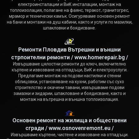
електроинсталации и ВиК инсталации, монтаж на
топлоизолация, полагане на фаянс, теракот, гранитогрес,
мрамор и технически камък. Осигуряваме основен ремонт
на бани и монтажи на душ кабини, както и услуги по мазилки,
шпакловки и боядисване.
Ремонти Пловдив Вътрешни и външни
стрпоителни ремонти / www.homerepair.bg /
Извършваме цялостни ремонти до ключ, включително
къртене и извозване на отпадъци, ВиК и електроуслуги.
Предлагаме монтаж на подови настилки и стенни
облицовки, установяване на кухни, работим със сухо
строителство и окачени тавани, извършваме подови
замазки и зидарии, шпакловане и боядисване, както и
монтаж на вътрешна и външна топлоизолация.
Основен ремонт на жилища и обществени
сгради / www.osnovenremont.eu /
Извършваме къртене, чистене и извозване на отпадъци.