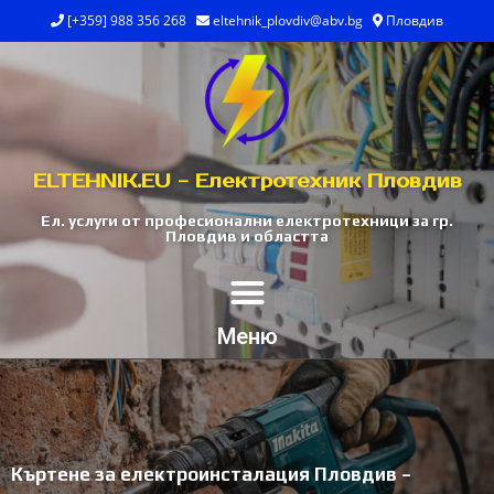
[+359] 988 356 268
eltehnik_plovdiv@abv.bg
Пловдив
ELTEHNIK.EU - Електротехник Пловдив
Ел. услуги от професионални електротехници за гр.
Пловдив и областта
Меню
Къртене за електроинсталация Пловдив –