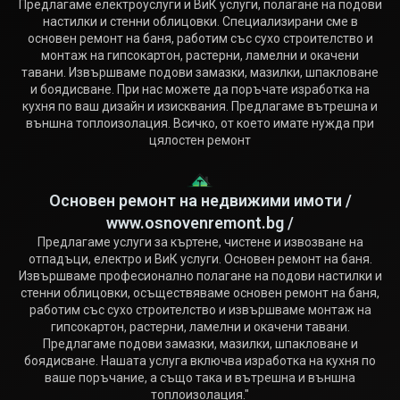
Предлагаме електроуслуги и ВиК услуги, полагане на подови
настилки и стенни облицовки. Специализирани сме в
основен ремонт на баня, работим със сухо строителство и
монтаж на гипсокартон, растерни, ламелни и окачени
тавани. Извършваме подови замазки, мазилки, шпакловане
и боядисване. При нас можете да поръчате изработка на
кухня по ваш дизайн и изисквания. Предлагаме вътрешна и
външна топлоизолация. Всичко, от което имате нужда при
цялостен ремонт
Основен ремонт на недвижими имоти /
www.osnovenremont.bg /
Предлагаме услуги за къртене, чистене и извозване на
отпадъци, електро и ВиК услуги. Основен ремонт на баня.
Извършваме професионално полагане на подови настилки и
стенни облицовки, осъществяваме основен ремонт на баня,
работим със сухо строителство и извършваме монтаж на
гипсокартон, растерни, ламелни и окачени тавани.
Предлагаме подови замазки, мазилки, шпакловане и
боядисване. Нашата услуга включва изработка на кухня по
ваше поръчание, а също така и вътрешна и външна
топлоизолация."