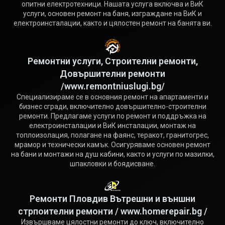
опитни електротехници. Нашата услуга включва и ВиК
услуги, основен ремонт на баня, изграждане на ВиК и
електроинсталации, както и цялостен ремонт на банята ви.
Ремонтни услуги, Строителни ремонти,
Довършителни ремонти
/www.remontniuslugi.bg/
Специализираме се в основния ремонт на апартаменти и
бизнес сгради, включително довършително-строителни
ремонти. Предлагаме услуги по ремонт и поддръжка на
електроинсталации и ВиК инсталации, монтаж на
топлоизолация, полагане на фаянс, теракот, гранитогрес,
мрамор и технически камък. Осигуряваме основен ремонт
на бани и монтажи на душ кабини, както и услуги по мазилки,
шпакловки и боядисване.
Ремонти Пловдив Вътрешни и външни
стрпоителни ремонти / www.homerepair.bg /
Извършваме цялостни ремонти до ключ, включително