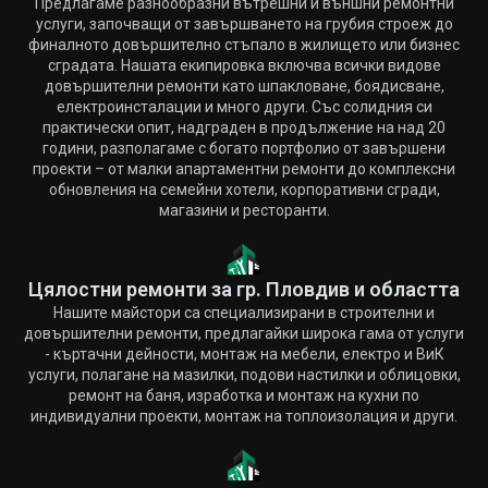
Предлагаме разнообразни вътрешни и външни ремонтни
услуги, започващи от завършването на грубия строеж до
финалното довършително стъпало в жилището или бизнес
сградата. Нашата екипировка включва всички видове
довършителни ремонти като шпакловане, боядисване,
електроинсталации и много други. Със солидния си
практически опит, надграден в продължение на над 20
години, разполагаме с богато портфолио от завършени
проекти – от малки апартаментни ремонти до комплексни
обновления на семейни хотели, корпоративни сгради,
магазини и ресторанти.
Цялостни ремонти за гр. Пловдив и областта
Нашите майстори са специализирани в строителни и
довършителни ремонти, предлагайки широка гама от услуги
- къртачни дейности, монтаж на мебели, електро и ВиК
услуги, полагане на мазилки, подови настилки и облицовки,
ремонт на баня, изработка и монтаж на кухни по
индивидуални проекти, монтаж на топлоизолация и други.