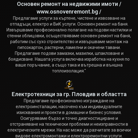
Основен ремонт на недвижими имоти /
www.osnovenremont.bg /
Предлагаме услуги за къртене, чистене и извозване на
отпадъци, електро и ВиК услуги. Основен ремонт на баня.
Извършваме професионално полагане на подови настилки и
стенни облицовки, осъществяваме основен ремонт на баня,
работим със сухо строителство и извършваме монтаж на
гипсокартон, растерни, ламелни и окачени тавани.
Предлагаме подови замазки, мазилки, шпакловане и
боядисване. Нашата услуга включва изработка на кухня по
ваше поръчание, а също така и вътрешна и външна
топлоизолация."
Електротехници за гр. Пловдив и областта
Предлагаме професионално изграждане на
електроинсталации, насочено към индивидуалните
изисквания и проекти в домашни и бизнес условия.
Осигуряваме бързо и точно диагностициране и
отстраняване на технически проблеми и неизправности в
електрическите мрежи. На нас може да разчитате за всички
видове електромонтажи и електроремонтни услуги.