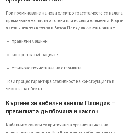
При преминаване на нови електро трасета често се налага
премахване на части от стени или носещи елементи.
Kърти,
чисти и извозва тухли и бетон Пловдив
се извършва с:
правилни машини
контрол на вибрациите
стъпково почистване на отломките
Този процес гарантира стабилност на конструкцията и
чистота на обекта.
Kъртене за кабелни канали Пловдив –
правилната дълбочина и наклон
Кабелните канали са критични за организацията на
електроинсталацията. При
Къртене за кабелни канали