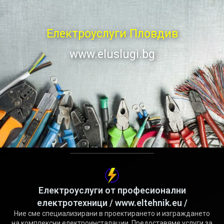
Електроуслуги Пловдив
www.eluslugi.bg
Електроуслуги от професионални
електротехници / www.eltehnik.eu /
Ние сме специализирани в проектирането и изграждането
на комплексни електроинсталации. Предоставяме услуги за