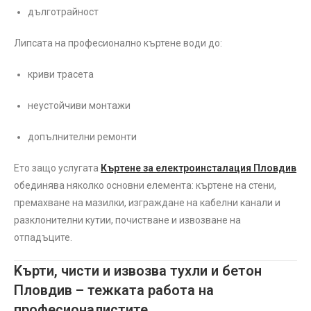
дълготрайност
Липсата на професионално къртене води до:
криви трасета
неустойчиви монтажи
допълнителни ремонти
Ето защо услугата
Къртене за електроинсталация Пловдив
обединява няколко основни елемента: къртене на стени,
премахване на мазилки, изграждане на кабелни канали и
разклонителни кутии, почистване и извозване на
отпадъците.
Kърти, чисти и извозва тухли и бетон
Пловдив – тежката работа на
професионалистите