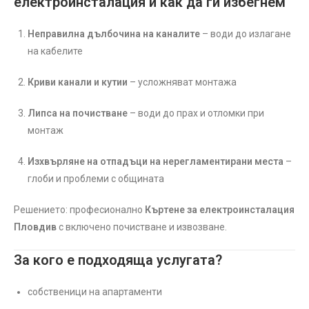
електроинсталация и как да ги избегнем
Неправилна дълбочина на каналите
– води до излагане
на кабелите
Криви канали и кутии
– усложняват монтажа
Липса на почистване
– води до прах и отломки при
монтаж
Изхвърляне на отпадъци на нерегламентирани места
–
глоби и проблеми с общината
Решението: професионално
Къртене за електроинсталация
Пловдив
с включено почистване и извозване.
За кого е подходяща услугата?
собственици на апартаменти