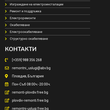
Изграждане на електроинсталации
Ремонт и поддръжка
Електроремонти
Окабеляване
Електроокабеляване
Структурно окабеляване
КОНТАКТИ
[+359] 988 356 268
remontni_uslugi@abv.bg
Пловдив, България
Пон-Съб 08:00ч.-20:00ч.
remonti-plovdiv.free.bg
plovdiv-remonti.free.bg
remontni-uslugi.free.bg