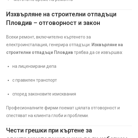
Изхвърляне на строителни отпадъци
Пловдив – отговорност и закон
Всеки ремонт, включително къртенето за
електроинсталация, генерира отпадъци.
Изхвърляне на
строителни отпадъци Пловдив
трябва да се извършва:
на лицензирани депа
с правилен транспорт
според законовите изисквания
Професионалните фирми поемат цялата отговорност и
спестяват на клиента глоби и проблеми.
Чести грешки при къртене за