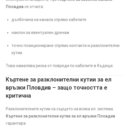
Пловдив
се отчита:
дълбочина на канала спрямо кабелите
наклон за евентуален дренаж
точно позициониране спрямо контакти и разклонителни
кутии
Това намалява риска от повреди по кабелите в бъдеще.
Kъртене за разклонителни кутии за ел
връзки Пловдив – защо точността е
критична
Разклонителните кутии са сърцето на всяка ел. система.
Къртене за разклонителни кутии за ел връзки Пловдив
гарантира: