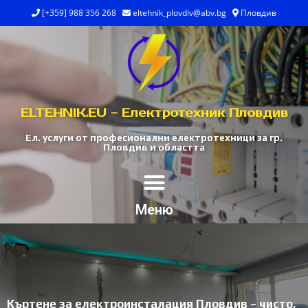
[+359] 988 356 268
eltehnik_plovdiv@abv.bg
Пловдив
ELTEHNIK.EU - Електротехник Пловдив
Ел. услуги от професионални електротехници за гр.
Пловдив и областта
Меню
Къртене за електроинсталация Пловдив – чисто,