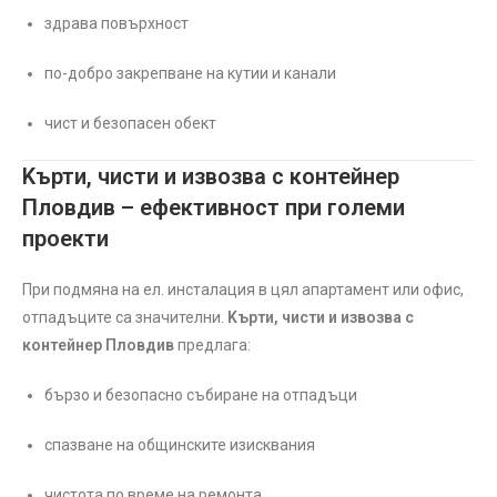
здрава повърхност
по-добро закрепване на кутии и канали
чист и безопасен обект
Kърти, чисти и извозва с контейнер
Пловдив – ефективност при големи
проекти
При подмяна на ел. инсталация в цял апартамент или офис,
отпадъците са значителни.
Kърти, чисти и извозва с
контейнер Пловдив
предлага:
бързо и безопасно събиране на отпадъци
спазване на общинските изисквания
чистота по време на ремонта