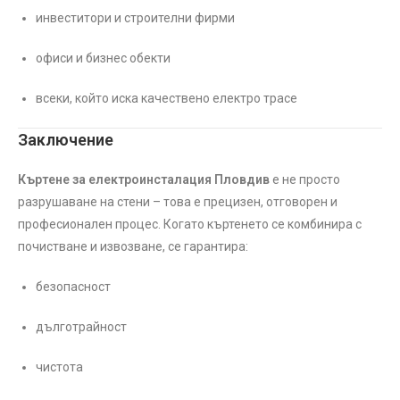
инвеститори и строителни фирми
офиси и бизнес обекти
всеки, който иска качествено електро трасе
Заключение
Къртене за електроинсталация Пловдив
е не просто
разрушаване на стени – това е прецизен, отговорен и
професионален процес. Когато къртенето се комбинира с
почистване и извозване, се гарантира:
безопасност
дълготрайност
чистота