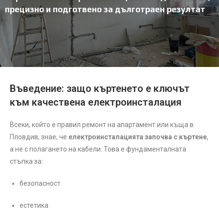
прецизно и подготвено за дълготраен резултат
Въведение: защо къртенето е ключът
към качествена електроинсталация
Всеки, който е правил ремонт на апартамент или къща в
Пловдив, знае, че
електроинсталацията започва с къртене
,
а не с полагането на кабели. Това е фундаменталната
стъпка за:
безопасност
естетика