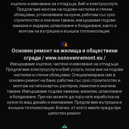
къртене и извозване на отпадъци, ВиК и електроуслуги.
Предлагаме монтаж на подови настилки и стенни
облицовки, установяване на кухни, работим със сухо
строителство и окачени тавани, извършваме подови
замазки и зидарии, шпакловане и боядисване, както и
монтаж на вътрешна и външна топлоизолация.
Основен ремонт на жилища и обществени
сгради / www.osnovenremont.eu /
Извършваме къртене, чистене и извозване на отпадъци.
Предлагаме електроуслуги и ВиК услуги, полагане на подови
настилки и стенни облицовки. Специализирани сме в
основен ремонт на баня, работим със сухо строителство и
монтаж на гипсокартон, растерни, ламелни и окачени
тавани. Извършваме подови замазки, мазилки, шпакловане
и боядисване. При нас можете да поръчате изработка на
кухня по ваш дизайн и изисквания. Предлагаме вътрешна и
външна топлоизолация. Всичко, от което имате нужда при
цялостен ремонт